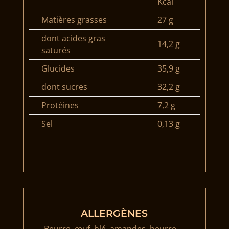
Kcal
Matières grasses
27 g
dont acides gras
14,2 g
saturés
Glucides
35,9 g
dont sucres
32,2 g
Protéines
7,2 g
Sel
0,13 g
ALLERGÈNES
Beurre, œuf, blé, amandes, beurre,