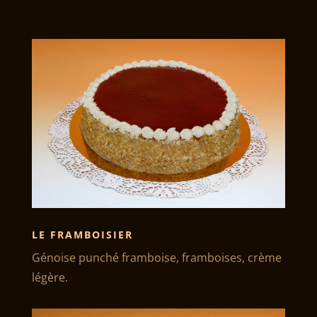
LE FRAMBOISIER
Génoise punché framboise, framboises, crème
légère.