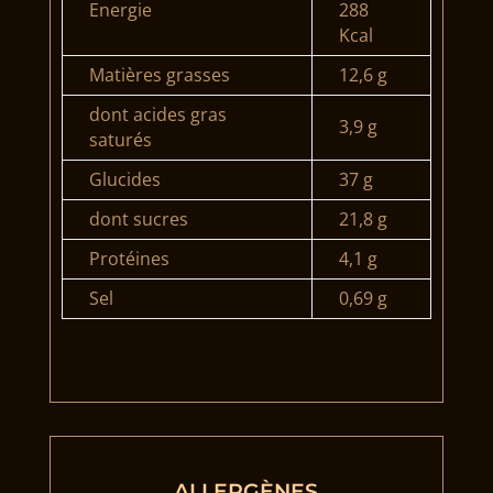
Energie
288
Kcal
Matières grasses
12,6 g
dont acides gras
3,9 g
saturés
Glucides
37 g
dont sucres
21,8 g
Protéines
4,1 g
Sel
0,69 g
ALLERGÈNES