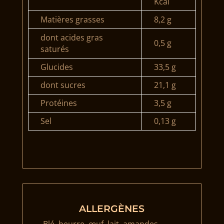
Kcal
Matières grasses
8,2 g
dont acides gras
0,5 g
saturés
Glucides
33,5 g
dont sucres
21,1 g
Protéines
3,5 g
Sel
0,13 g
ALLERGÈNES
Blé, beurre, œuf, lait, amandes.